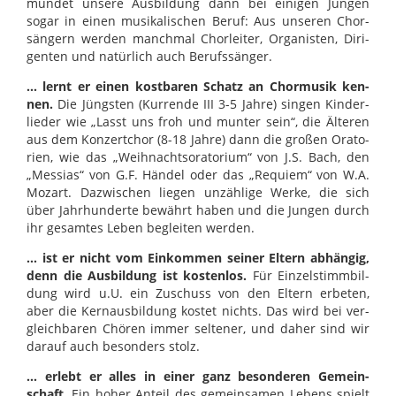
mün­det unsere Aus­bil­dung dann bei eini­gen Jun­gen
sogar in einen musi­ka­li­schen Beruf: Aus unse­ren Chor­
sän­gern wer­den manch­mal Chor­lei­ter, Orga­nis­ten, Diri­
gen­ten und natür­lich auch Berufs­sän­ger.
… lernt er einen kost­ba­ren Schatz an Chor­mu­sik ken­
nen.
Die Jüngs­ten (Kur­rende
III
3-5 Jahre) sin­gen Kin­der­
lie­der wie „Lasst uns froh und mun­ter sein“, die Älte­ren
aus dem Kon­zert­chor (8-18 Jahre) dann die gro­ßen Ora­to­
rien, wie das „Weih­nachts­o­ra­to­rium“ von J.S. Bach, den
„Mes­sias“ von G.F. Hän­del oder das „Re­quiem“ von W.A.
Mozart. Dazwi­schen lie­gen unzäh­lige Werke, die sich
über Jahr­hun­derte bewährt haben und die Jun­gen durch
ihr gesam­tes Leben beglei­ten wer­den.
… ist er nicht vom Ein­kom­men sei­ner Eltern abhän­gig,
denn die Aus­bil­dung ist kos­ten­los.
Für Ein­zel­stimm­bil­
dung wird u.U. ein Zuschuss von den Eltern erbe­ten,
aber die Kern­aus­bil­dung kos­tet nichts. Das wird bei ver­
gleich­ba­ren Chö­ren immer sel­te­ner, und daher sind wir
dar­auf auch beson­ders stolz.
… erlebt er alles in einer ganz beson­de­ren Gemein­
schaft.
Ein hoher Anteil des gemein­sa­men Lebens spielt