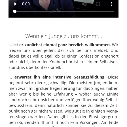
Wenn ein Junge zu uns kommt…
… ist er zunächst ein­mal ganz herz­lich will­kom­men.
Wir
freuen uns über jeden, der sich bei uns mel­det. Und
dabei ist es völ­lig egal, ob er einer Kon­fes­sion ange­hört
oder nicht, denn der Kna­ben­chor ist in sei­nem Selbst­ver­
ständ­nis über­kon­fes­si­o­nell.
… erwar­tet ihn eine inten­sive Gesangs­bil­dung.
Diese
beginnt sehr nied­rig­schwel­lig: Die meis­ten Jun­gen kom­
men zwar mit gro­ßer Begeis­te­rung für das Sin­gen, haben
aber wenig bis keine Erfah­rung – woher auch? Einige
sind noch sehr unsi­cher und ver­fü­gen über wenig Selbst­
be­wusst­sein, denn natür­lich kön­nen sie zu die­sem Zeit­
punkt noch gar nicht wis­sen, wie gut sie in eini­gen Mona­
ten sin­gen wer­den. Daher gibt es in den Ein­stei­ger­grup­
pen (Kur­ren­den
III
und II) noch kein Vor­sin­gen. Am Ende