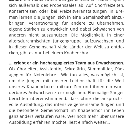
sich außer­halb des Pro­ben­saa­les ab: Auf Chor­frei­zei­ten,
Kon­zert­rei­sen oder bei Frei­zeit­ver­an­stal­tun­gen in Bre­
men ler­nen die Jun­gen, sich in eine Gemein­schaft ein­zu­
brin­gen, Ver­ant­wor­tung für andere zu über­neh­men,
eigene Stär­ken zu ent­wi­ckeln und dabei Schwä­chen von
ande­ren nicht aus­zu­nut­zen. Die Mög­lich­keit, in einer
alters­durch­misch­ten Jun­gen­gruppe auf­zu­wach­sen und
in die­ser Gemein­schaft viele Län­der der Welt zu ent­de­
cken, gibt es nur bei einem Kna­ben­chor.
… erlebt er ein hoch­en­ga­gier­tes Team aus Erwach­se­nen.
Ob Chor­lei­ter, Assis­ten­tin, Sekre­tä­rin, Stimm­bil­der, Päd­
ago­gen für Noten­leh­re… Wir tun alles, was mög­lich ist,
um die Jun­gen mit unse­rer Lei­den­schaft für die Welt
unse­res Kna­ben­cho­res mit­zu­rei­ßen und ihnen ein wun­
der­ba­res Auf­wach­sen zu ermög­li­chen. Ehe­ma­lige Sän­ger
berich­ten über­ein­stim­mend, dass ohne die anspruchs­
volle Aus­bil­dung, das inten­sive gemein­same Sin­gen und
die beson­dere Gemein­schaft im Kna­ben­chor ihr Leben
ganz anders ver­lau­fen wäre. Wer noch mehr über unsere
Aus­bil­dung erfah­ren möchte, liest ein­fach wei­ter…