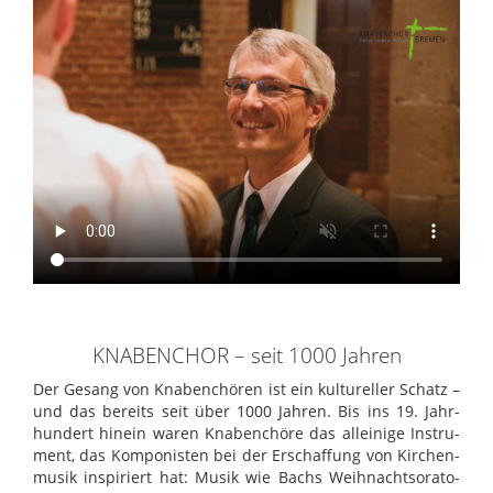
KNABENCHOR – seit 1000 Jahren
Der Gesang von Kna­ben­chö­ren ist ein kul­tu­rel­ler Schatz –
und das bereits seit über 1000 Jah­ren. Bis ins 19. Jahr­
hun­dert hin­ein waren Kna­ben­chöre das allei­nige Instru­
ment, das Kom­po­nis­ten bei der Erschaf­fung von Kir­chen­
mu­sik inspi­riert hat: Musik wie Bachs Weih­nachts­o­ra­to­