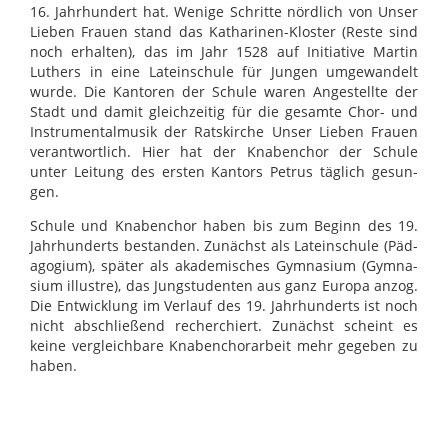
16. Jahr­hun­dert hat. Wenige Schritte nörd­lich von Unser
Lie­ben Frauen stand das Katha­ri­nen-Klos­ter (Reste sind
noch erhal­ten), das im Jahr 1528 auf Initia­tive Mar­tin
Luthers in eine Latein­schule für Jun­gen umge­wan­delt
wurde. Die Kan­to­ren der Schule waren Ange­stellte der
Stadt und damit gleich­zei­tig für die gesamte Chor- und
Instru­men­tal­mu­sik der Rats­kir­che Unser Lie­ben Frauen
ver­ant­wort­lich. Hier hat der Kna­ben­chor der Schule
unter Lei­tung des ers­ten Kan­tors Petrus täg­lich gesun­
gen.
Schule und Kna­ben­chor haben bis zum Beginn des 19.
Jahr­hun­derts bestan­den. Zunächst als Latein­schule (Päd­
ago­gium), spä­ter als aka­de­mi­sches Gym­na­sium (Gym­na­
sium illus­tre), das Jungstu­den­ten aus ganz Eur­opa anzog.
Die Ent­wick­lung im Ver­lauf des 19. Jahr­hun­derts ist noch
nicht abschlie­ßend recher­chiert. Zunächst scheint es
keine ver­gleich­bare Kna­ben­chor­a­r­beit mehr gege­ben zu
haben.