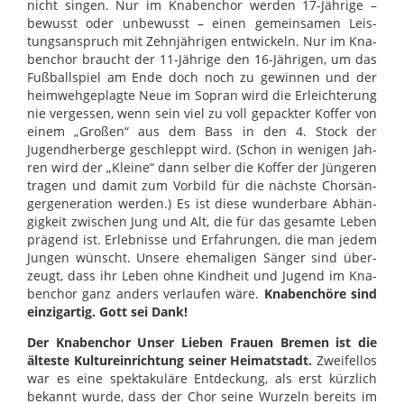
nicht sin­gen. Nur im Kna­ben­chor wer­den 17-Jäh­rige –
bewusst oder unbe­wusst – einen gemein­sa­men Leis­
tungs­an­spruch mit Zehn­jäh­ri­gen ent­wi­ckeln. Nur im Kna­
ben­chor braucht der 11-Jäh­rige den 16-Jäh­ri­gen, um das
Fuß­ball­spiel am Ende doch noch zu gewin­nen und der
heim­weh­ge­plagte Neue im Sopran wird die Erleich­te­rung
nie ver­ges­sen, wenn sein viel zu voll gepack­ter Kof­fer von
einem „Gro­ßen“ aus dem Bass in den 4. Stock der
Jugend­her­berge geschleppt wird. (Schon in weni­gen Jah­
ren wird der „Kleine“ dann sel­ber die Kof­fer der Jün­ge­ren
tra­gen und damit zum Vor­bild für die nächste Chor­sän­
ger­ge­ne­ra­tion wer­den.) Es ist diese wun­der­bare Abhän­
gig­keit zwi­schen Jung und Alt, die für das gesamte Leben
prä­gend ist. Erleb­nisse und Erfah­run­gen, die man jedem
Jun­gen wünscht. Unsere ehe­ma­li­gen Sän­ger sind über­
zeugt, dass ihr Leben ohne Kind­heit und Jugend im Kna­
ben­chor ganz anders ver­lau­fen wäre.
Kna­ben­chöre sind
ein­zig­ar­tig. Gott sei Dank!
Der Kna­ben­chor Unser Lie­ben Frauen Bre­men ist die
älteste Kul­tur­ein­rich­tung sei­ner Hei­mat­stadt.
Zwei­fel­los
war es eine spek­ta­ku­läre Ent­de­ckung, als erst kürz­lich
bekannt wurde, dass der Chor seine Wur­zeln bereits im