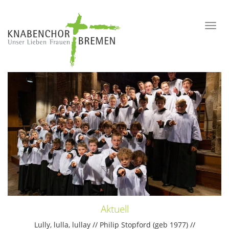
Togg
navi
Aktuell
Lully, lulla, lullay // Philip Stopford (geb 1977) //