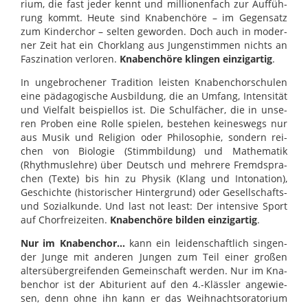
rium, die fast jeder kennt und mil­li­o­nen­fach zur Auf­füh­
rung kommt. Heute sind Kna­ben­chöre – im Gegen­satz
zum Kin­der­chor – sel­ten gewor­den. Doch auch in moder­
ner Zeit hat ein Chor­klang aus Jun­gen­stim­men nichts an
Fas­zi­na­tion ver­lo­ren.
Kna­ben­chöre klin­gen ein­zig­ar­tig
.
In unge­bro­che­ner Tra­di­tion leis­ten Kna­ben­chor­schu­len
eine päd­ago­gi­sche Aus­bil­dung, die an Umfang, Inten­si­tät
und Viel­falt bei­spiel­los ist. Die Schul­fä­cher, die in unse­
ren Pro­ben eine Rolle spie­len, beste­hen kei­nes­wegs nur
aus Musik und Reli­gion oder Phi­lo­so­phie, son­dern rei­
chen von Bio­lo­gie (Stimm­bil­dung) und Mathe­ma­tik
(Rhyth­mus­lehre) über Deutsch und meh­rere Fremd­spra­
chen (Texte) bis hin zu Phy­sik (Klang und Into­na­tion),
Geschichte (his­to­ri­scher Hin­ter­grund) oder Gesell­schafts-
und Sozi­al­kunde. Und last not least: Der inten­sive Sport
auf Chor­frei­zei­ten.
Kna­ben­chöre bil­den ein­zig­ar­tig
.
Nur im Kna­ben­chor…
kann ein lei­den­schaft­lich sin­gen­
der Junge mit ande­ren Jun­gen zum Teil einer gro­ßen
alters­über­grei­fen­den Gemein­schaft wer­den. Nur im Kna­
ben­chor ist der Abitu­ri­ent auf den 4.-Kläss­ler ange­wie­
sen, denn ohne ihn kann er das Weih­nachts­o­ra­to­rium